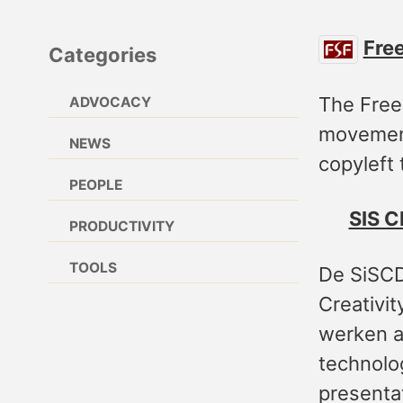
Fre
Categories
The Free
ADVOCACY
movement
NEWS
copyleft
PEOPLE
SIS C
PRODUCTIVITY
TOOLS
De SiSCD
Creativi
werken a
technolo
presenta