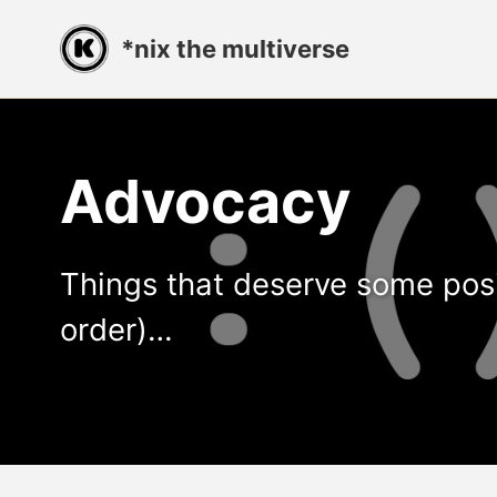
Skip
Skip
Skip
*nix the multiverse
to
to
to
primary
content
footer
navigation
Advocacy
Things that deserve some pos
order)…