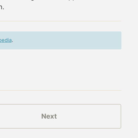
n.
pedia
.
Next